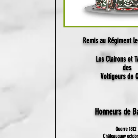
Remis au Régiment le
Les Clairons et 
des
Voltigeurs de 
Honneurs de
Ba
Guerre 1812
Châteauguay octobr