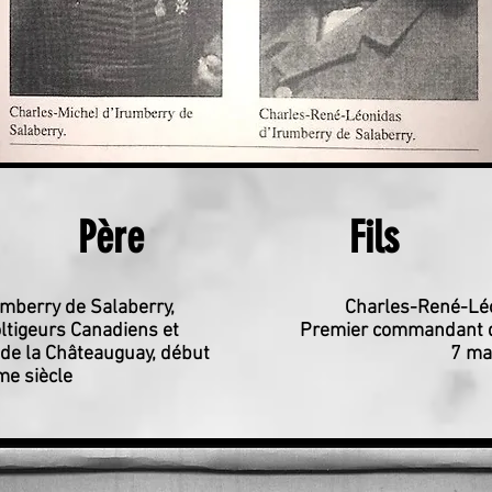
Père
Fils
umberry de Salaberry,
Charles-René-Léo
tigeurs Canadiens et
Premier commandant d
e de la Châteauguay,
début
7 ma
me siècle