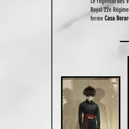
Le régiment des V
Royal 22e Régimen
ferme
Casa Berar