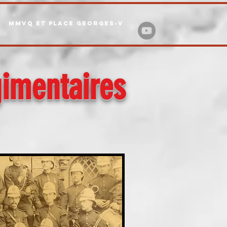
MMVQ ET PLACE GEORGES-V
gimentaires