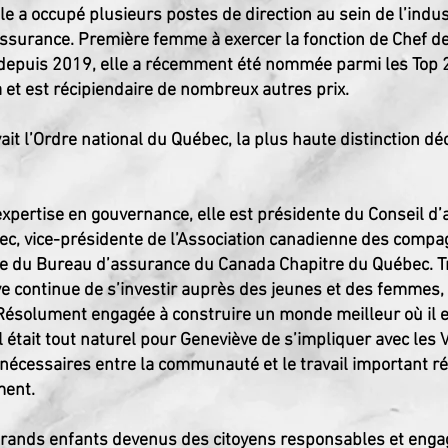
elle a occupé plusieurs postes de direction au sein de l’ind
ssurance. Première femme à exercer la fonction de Chef de 
epuis 2019, elle a récemment été nommée parmi les Top 2
t est récipiendaire de nombreux autres prix.
vait l’Ordre national du Québec, la plus haute distinction dé
xpertise en gouvernance, elle est présidente du Conseil d’
c, vice-présidente de l’Association canadienne des compa
te du Bureau d’assurance du Canada Chapitre du Québec. T
continue de s’investir auprès des jeunes et des femmes, 
Résolument engagée à construire un monde meilleur où il e
 il était tout naturel pour Geneviève de s’impliquer avec les
 nécessaires entre la communauté et le travail important r
ent.
rands enfants devenus des citoyens responsables et engagé