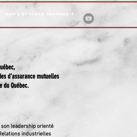
MMVQ ET PLACE GEORGES-V
Québec,
ies d’assurance mutuelles
re du Québec.
 son leadership orienté
elations industrielles