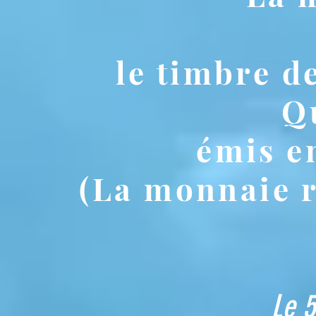
le timbre d
Q
émis e
(La monnaie 
Le 5